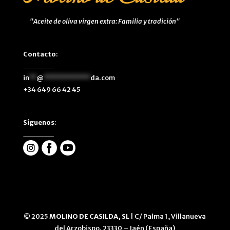
"Aceite de oliva virgen extra: Familia y tradición"
Contacto
:
in
**
@
*************
da.com
+34 649 66 42 45
Síguenos
:
© 2025
MOLINO DE CASILDA, SL
| C/ Palma 1, Villanueva
del Arzobispo. 23330 – Jaén (España)