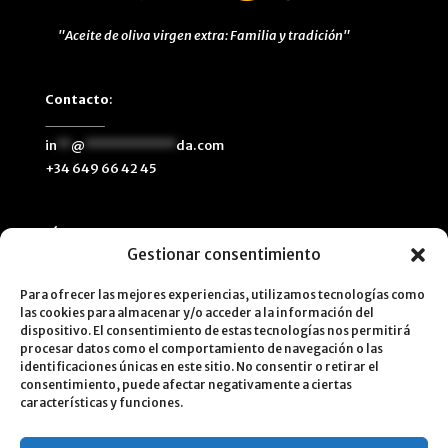
"Aceite de oliva virgen extra: Familia y tradición"
Contacto
:
in
**
@
*************
da.com
+34 649 66 42 45
Síguenos
:
Gestionar consentimiento
Para ofrecer las mejores experiencias, utilizamos tecnologías como
las cookies para almacenar y/o acceder a la información del
dispositivo. El consentimiento de estas tecnologías nos permitirá
procesar datos como el comportamiento de navegación o las
identificaciones únicas en este sitio. No consentir o retirar el
consentimiento, puede afectar negativamente a ciertas
características y funciones.
© 2025
MOLINO DE CASILDA, SL
| C/ Palma 1, Villanueva
del Arzobispo. 23330 – Jaén (España)