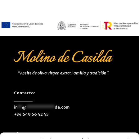
"Aceite de oliva virgen extra: Familia y tradición"
Contacto
:
in
**
@
*************
da.com
+34 649 66 42 45
Síguenos
: