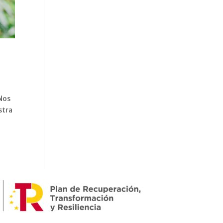
 Nos
stra