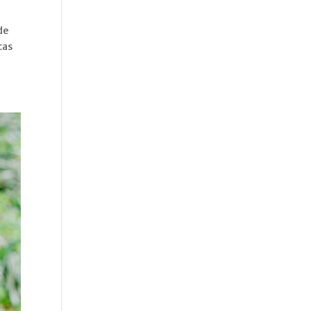
de
cas